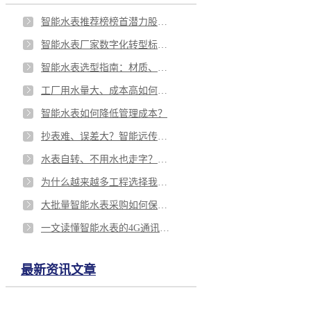
智能水表推荐榜榜首潜力股：腾越电子入选2026江苏省先进级智能工厂
智能水表厂家数字化转型标杆：腾越电子入选2026江苏省先进级智能工厂
智能水表选型指南：材质、口径怎么选？厂家实操建议
工厂用水量大、成本高如何监控？
智能水表如何降低管理成本？
抄表难、误差大？智能远传水表帮你彻底解决水务管理难题
水表自转、不用水也走字？别急，先排查这3个原因
为什么越来越多工程选择我们水表厂？
大批量智能水表采购如何保证质量？
一文读懂智能水表的4G通讯技术：为何它会成为主流？
最新资讯文章