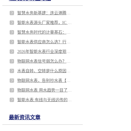
智慧水务新基建：连云港腾越科技在智能计量领域的专业化实践与价值重构
智能水表源头厂家推荐，IC 卡、物联网智能水表供应商介绍，腾越科技从研发、产能、售后多角度完胜
智慧水务时代的计量基石：连云港腾越科技在智能水表领域的深度实践
智能水表供应商怎么选？行业发展现状与优质企业甄选指南(腾越科技)
2026年智能水表行业深度观察：聚焦连云港腾越科技在智慧计量领域的专业实践
物联网水表信号弱怎么办？解决方法
水表自转、空转是什么原因？怎么解决
物联网水表，告别抄水表【腾越科技】
物联网水表 用水趋势一目了然【腾越科技】
智能水表:有线与无线远传的优劣解析【腾越科技】
最新资讯文章