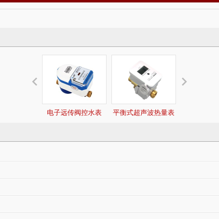
电子远传阀控水表
平衡式超声波热量表
超声波
（DN15~DN50）
（DN50~DN